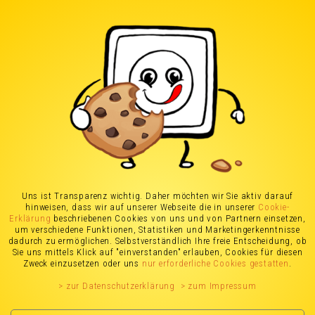
Der Tarifaufpasser für Ihren Stromtarif
Finden Sie in 2 Minuten heraus, ob Sie wirklich in
einem fairen Tarif sind.
Strom
Gas
Heizstrom
Teilen Sie uns Ihre Präferenzen mit, damit wir den
Uns ist Transparenz wichtig. Daher möchten wir Sie aktiv darauf
richtigen Stromtarif für Sie aufspüren
hinweisen, dass wir auf unserer Webseite die in unserer
Cookie-
Erklärung
beschriebenen Cookies von uns und von Partnern einsetzen,
um verschiedene Funktionen, Statistiken und Marketingerkenntnisse
Wo befindet sich Ihre Wohnung?
dadurch zu ermöglichen. Selbstverständlich Ihre freie Entscheidung, ob
Sie uns mittels Klick auf "einverstanden" erlauben, Cookies für diesen
Zweck einzusetzen oder uns
nur erforderliche Cookies gestatten
.
← bitte Postleitzahl eingeben
> zur Datenschutzerklärung
> zum Impressum