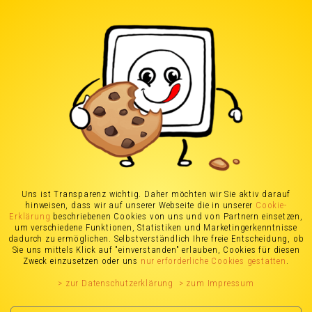
Uns ist Transparenz wichtig. Daher möchten wir Sie aktiv darauf
Deine Chance
hinweisen, dass wir auf unserer Webseite die in unserer
Cookie-
Erklärung
beschriebenen Cookies von uns und von Partnern einsetzen,
um verschiedene Funktionen, Statistiken und Marketingerkenntnisse
Du kreierst Partnerschaften und hilfst damit ein
dadurch zu ermöglichen. Selbstverständlich Ihre freie Entscheidung, ob
kostenfreies Produkt, welches unsere Kund*innen
Sie uns mittels Klick auf "einverstanden" erlauben, Cookies für diesen
Zweck einzusetzen oder uns
nur erforderliche Cookies gestatten
.
tatsächlich lieben im Markt zu stärken. In
einem
besonderen Team
, das überzeugt ist von
> zur Datenschutzerklärung
> zum Impressum
dem, was es tut!