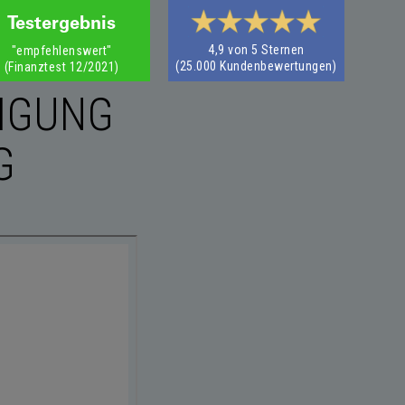
Testergebnis
4,9 von 5 Sternen
"empfehlenswert"
(25.000 Kundenbewertungen)
‍(Finanztest 12/2021)
IGUNG
G