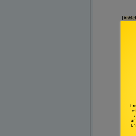
Uns
wi
v
un
En