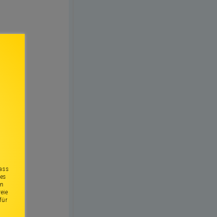
dass
ies
en
eie
für