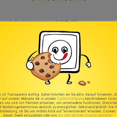
 ist Transparenz wichtig. Daher möchten wir Sie aktiv darauf hinweisen, 
r auf unserer Webseite die in unserer
Cookie-Erklärung
beschriebenen Cook
on uns und von Partnern einsetzen, um verschiedene Funktionen, Statistik
d Marketingerkenntnisse dadurch zu ermöglichen. Selbstverständlich Ihre fr
tscheidung, ob Sie uns mittels Klick auf "einverstanden" erlauben, Cookies 
diesen Zweck einzusetzen oder uns
nur erforderliche Cookies gestatten
.