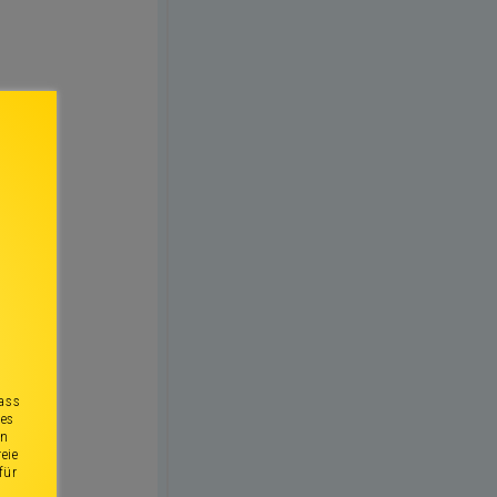
dass
ies
en
eie
für