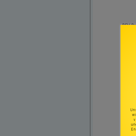
Uns
wi
v
un
En