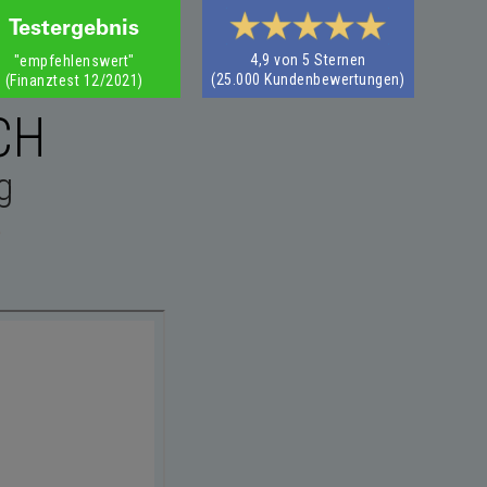
Testergebnis
4,9 von 5 Sternen
"empfehlenswert"
(25.000 Kundenbewertungen)
‍(Finanztest 12/2021)
CH
g
e