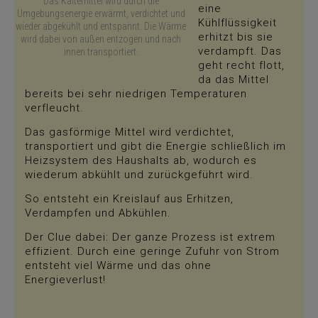
Das Kältemittel wird durch die
eine
Umgebungsenergie erwärmt, verdichtet und
Kühlflüssigkeit
wieder abgekühlt und entspannt. Die Wärme
erhitzt bis sie
wird dabei von außen entzogen und nach
verdampft. Das
innen transportiert.
geht recht flott,
da das Mittel
bereits bei sehr niedrigen Temperaturen
verfleucht.
Das gasförmige Mittel wird verdichtet,
transportiert und gibt die Energie schließlich im
Heizsystem des Haushalts ab, wodurch es
wiederum abkühlt und zurückgeführt wird.
So entsteht ein Kreislauf aus Erhitzen,
Verdampfen und Abkühlen.
Der Clue dabei: Der ganze Prozess ist extrem
effizient. Durch eine geringe Zufuhr von Strom
entsteht viel Wärme und das ohne
Energieverlust!