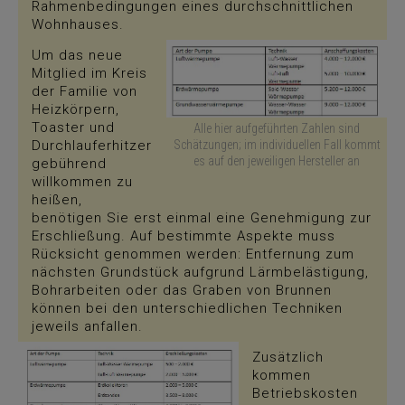
Rahmenbedingungen eines durchschnittlichen
Wohnhauses.
Um das neue
Mitglied im Kreis
der Familie von
Heizkörpern,
Toaster und
Alle hier aufgeführten Zahlen sind
Durchlauferhitzer
Schätzungen; im individuellen Fall kommt
es auf den jeweiligen Hersteller an
gebührend
willkommen zu
heißen,
benötigen Sie erst einmal eine Genehmigung zur
Erschließung. Auf bestimmte Aspekte muss
Rücksicht genommen werden: Entfernung zum
nächsten Grundstück aufgrund Lärmbelästigung,
Bohrarbeiten oder das Graben von Brunnen
können bei den unterschiedlichen Techniken
jeweils anfallen.
Zusätzlich
kommen
Betriebskosten