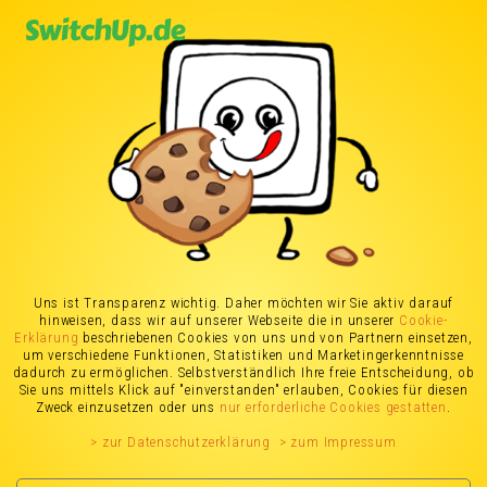
Wärmepumpe
Wärmepumpe
Wärmepumpe
Wärmepumpe
im Überblick
Vor- & Nachteile
Förderung
Die Wärmepumpe
Uns ist Transparenz wichtig. Daher möchten wir Sie aktiv darauf
hinweisen, dass wir auf unserer Webseite die in unserer
Cookie-
Erklärung
beschriebenen Cookies von uns und von Partnern einsetzen,
eine umweltfreundliche
um verschiedene Funktionen, Statistiken und Marketingerkenntnisse
dadurch zu ermöglichen. Selbstverständlich Ihre freie Entscheidung, ob
Alternative mit Sparpotenzial
Sie uns mittels Klick auf "einverstanden" erlauben, Cookies für diesen
Zweck einzusetzen oder uns
nur erforderliche Cookies gestatten
.
> zur Datenschutzerklärung
> zum Impressum
Sie ist umweltfreundlich, effizient, wunderschön und