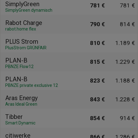
SimplyGreen
781 €
781 €
SimplyGreen dynamisch
Rabot Charge
790 €
814 €
rabot.home flex
PLUS Strom
810 €
1.189 €
PlusStrom GRÜNFAIR
PLAN-B
815 €
1.229 €
PBNZE Flow12
PLAN-B
823 €
1.188 €
PBNZE private exclusive 12
Aras Energy
843 €
1.228 €
Aras Ideal Green
Tibber
854 €
914 €
Smart Dynamic
citiwerke
866 €
1.286 €