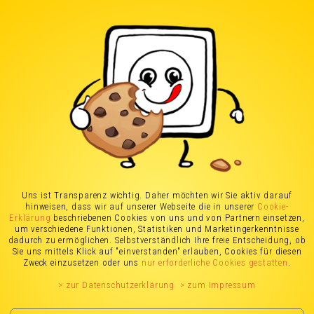
Stromanbieter in
Bergisch
Gladbach
(Stand: 05.08.2026)
Uns ist Transparenz wichtig. Daher möchten wir Sie aktiv darauf
hinweisen, dass wir auf unserer Webseite die in unserer
Cookie-
Stromanbieter Vergleich
Erklärung
beschriebenen Cookies von uns und von Partnern einsetzen,
um verschiedene Funktionen, Statistiken und Marketingerkenntnisse
dadurch zu ermöglichen. Selbstverständlich Ihre freie Entscheidung, ob
für Bergisch Gladbach
Sie uns mittels Klick auf "einverstanden" erlauben, Cookies für diesen
Zweck einzusetzen oder uns
nur erforderliche Cookies gestatten
.
> zur Datenschutzerklärung
> zum Impressum