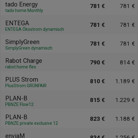
tado Energy
781 €
781 €
tado home Monthly
ENTEGA
781 €
781 €
ENTEGA Ökostrom dynamisch
SimplyGreen
781 €
781 €
SimplyGreen dynamisch
Rabot Charge
790 €
814 €
rabot.home flex
PLUS Strom
810 €
1.189 €
PlusStrom GRÜNFAIR
PLAN-B
815 €
1.229 €
PBNZE Flow12
PLAN-B
823 €
1.188 €
PBNZE private exclusive 12
enviaM
834 €
1.256 €