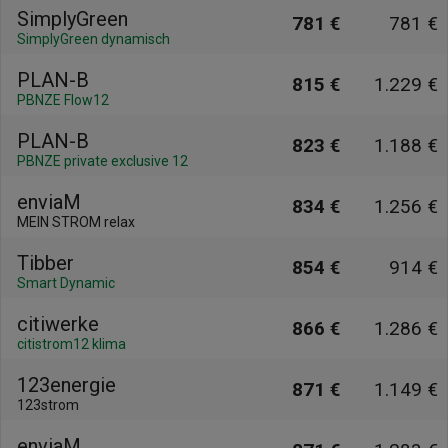
SimplyGreen
781 €
781 €
SimplyGreen dynamisch
PLAN-B
815 €
1.229 €
PBNZE Flow12
PLAN-B
823 €
1.188 €
PBNZE private exclusive 12
enviaM
834 €
1.256 €
MEIN STROM relax
Tibber
854 €
914 €
Smart Dynamic
citiwerke
866 €
1.286 €
citistrom12 klima
123energie
871 €
1.149 €
123strom
enviaM