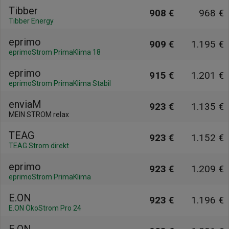
Tibber
908 €
968 €
Tibber Energy
eprimo
909 €
1.195 €
eprimoStrom PrimaKlima 18
eprimo
915 €
1.201 €
eprimoStrom PrimaKlima Stabil
enviaM
923 €
1.135 €
MEIN STROM relax
TEAG
923 €
1.152 €
TEAG.Strom direkt
eprimo
923 €
1.209 €
eprimoStrom PrimaKlima
E.ON
923 €
1.196 €
E.ON ÖkoStrom Pro 24
E.ON