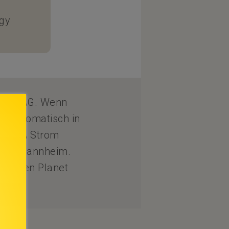
rgy
ergie AG. Wenn
n automatisch in
ASSICA Strom
if in Mannheim.
u Green Planet