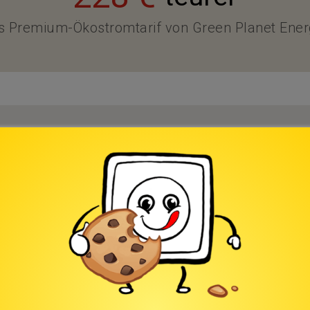
s Premium-Ökostromtarif von Green Planet Ene
er für Mannheim ist der Stromanbieter MVV En
Stromanbieterwechsel vorgenommen hat, ist ma
AG Standardtarif „CLASSICA Strom“. Dieser CL
8 € bzw. 44 % teuerer als der günstigste Stromtar
n Stromanbieterwechsel vom CLASSICA Strom z
 228 € an Stromkosten sparen.