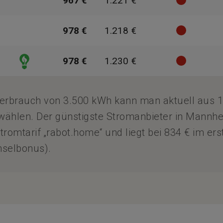
967 €
1.221 €
978 €
1.218 €
978 €
1.230 €
erbrauch von 3.500 kWh kann man aktuell aus 1
ählen. Der günstigste Stromanbieter in Mannhe
romtarif „rabot.home“ und liegt bei 834 € im ers
hselbonus).