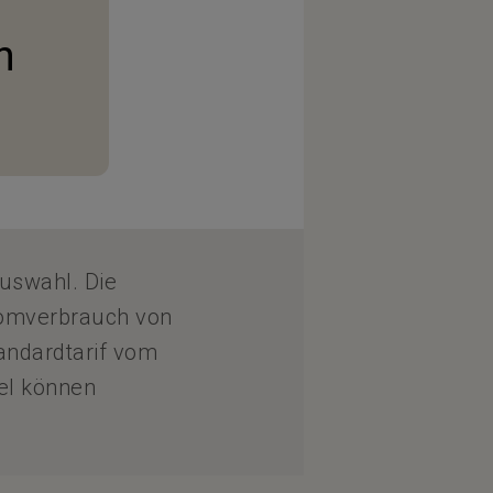
n
uswahl. Die
romverbrauch von
andardtarif vom
el können