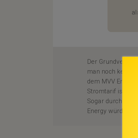
al
Der Grundversorg
man noch keinen 
dem MVV Energie 
Stromtarif ist 66
Sogar durch eine
Energy würde man