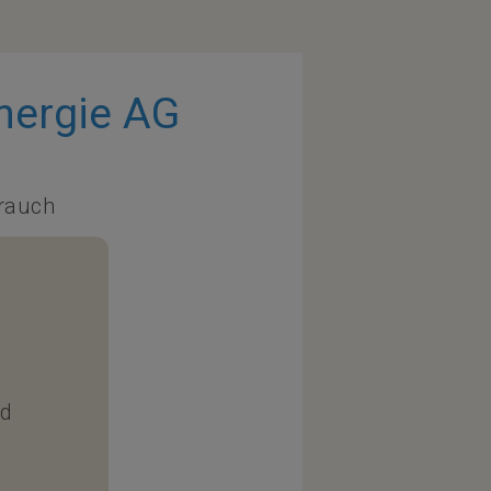
ergie AG
rauch
nd