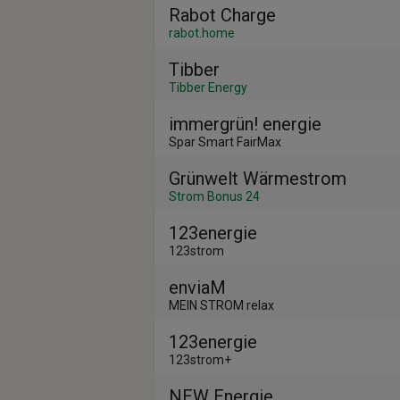
Rabot Charge
rabot.home
Tibber
Tibber Energy
immergrün! energie
Spar Smart FairMax
Grünwelt Wärmestrom
Strom Bonus 24
123energie
123strom
enviaM
MEIN STROM relax
123energie
123strom+
NEW Energie