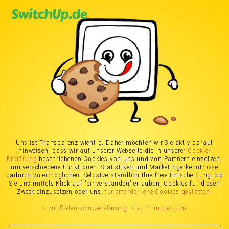
Stromtarife vergleichen
Stromtarifvergleich
Stromtarif
im Überblick
Neuigkeiten
Stromtarife vergleichen,
Uns ist Transparenz wichtig. Daher möchten wir Sie aktiv darauf
hinweisen, dass wir auf unserer Webseite die in unserer
Cookie-
ohne in eine Stolperfalle zu treten
Erklärung
beschriebenen Cookies von uns und von Partnern einsetzen,
um verschiedene Funktionen, Statistiken und Marketingerkenntnisse
dadurch zu ermöglichen. Selbstverständlich Ihre freie Entscheidung, ob
Sie uns mittels Klick auf "einverstanden" erlauben, Cookies für diesen
Stromtarife vergleichen mag auf den ersten Blick
Zweck einzusetzen oder uns
nur erforderliche Cookies gestatten
.
einfach erscheinen. Wäre da nicht zahlreiche
> zur Datenschutzerklärung
> zum Impressum
Fallstricke beim Stromtarifvergleich, die erst auf
den zweiten Blick sichtbar werden.