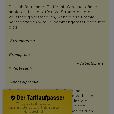
Da sich fast immer Tarife mit Wechselprämie
anbieten, ist der effektive Strompreis erst
vollständig verständlich, wenn diese Prämie
herangezogen wird. Zusammengefasst bedeutet
dies:
Strompreis =
Grundpreis
+ Arbeitspreis
* Verbrauch
-
Wechselprämie
Der Grundpreis ist eine fixe Pauschale.
Arbeitspreis multipliziert mit dem Verbrauch
Der Tarifaufpasser
ergeben die Verbrauchskosten. Und die
Wir passen auf, dass der
Wechselprämie ist die Kirsche auf dem
Stromanbieter ab sofort nie mehr zu
Sahnehäubchen - so gut, dass man es sich
viel berechnet.