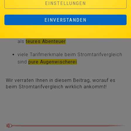
EINSTELLUNGEN
der billigste Stromtarif führt fast immer
in die
EINVERSTANDEN
Sackgasse
viele Stromtarife entpuppen sich im 2. Jahr
als
teures Abenteuer
viele Tarifmerkmale beim Stromtarifvergleich
sind
pure Augenwischerei
Wir verraten Ihnen in diesem Beitrag, worauf es
beim Stromtarifvergleich wirklich ankommt!